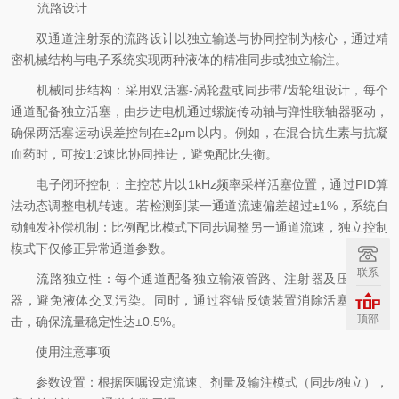
流路设计
双通道注射泵的流路设计以独立输送与协同控制为核心，通过精
密机械结构与电子系统实现两种液体的精准同步或独立输注。
机械同步结构：采用双活塞-涡轮盘或同步带/齿轮组设计，每个
通道配备独立活塞，由步进电机通过螺旋传动轴与弹性联轴器驱动，
确保两活塞运动误差控制在±2μm以内。例如，在混合抗生素与抗凝
血药时，可按1:2速比协同推进，避免配比失衡。
电子闭环控制：主控芯片以1kHz频率采样活塞位置，通过PID算
法动态调整电机转速。若检测到某一通道流速偏差超过±1%，系统自
动触发补偿机制：比例配比模式下同步调整另一通道流速，独立控制
模式下仅修正异常通道参数。
联系
流路独立性：每个通道配备独立输液管路、注射器及压力传感
器，避免液体交叉污染。同时，通过容错反馈装置消除活塞换向冲
顶部
击，确保流量稳定性达±0.5%。
使用注意事项
参数设置：根据医嘱设定流速、剂量及输注模式（同步/独立），