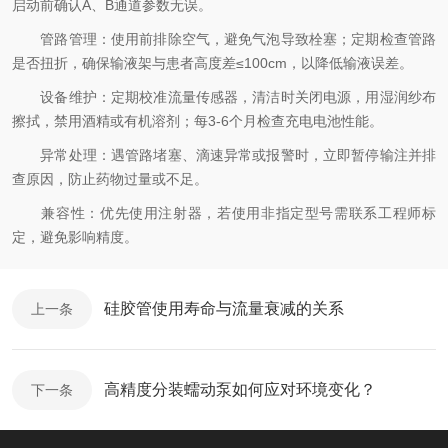
启动前确认A、B通道参数无误。
管路管理：使用前排除空气，避免气泡导致栓塞；定期检查管路
是否扭折，确保输液架与患者高度差≤100cm，以降低输液误差。
设备维护：定期校准流量传感器，清洁时关闭电源，用湿润纱布
擦拭，禁用酒精或有机溶剂；每3-6个月检查充电电池性能。
异常处理：遇管路堵塞、滴速异常或报警时，立即暂停输注并排
查原因，防止药物过量或不足。
兼容性：优先使用注射器，若使用非指定型号需联系工程师标
定，避免影响精度。
硅胶管使用寿命与流量衰减的关系
上一条
高精度分装蠕动泵如何应对环境变化？
下一条