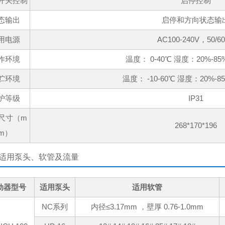
开关控制
启停控制
态输出
启停和方向状态输
用电源
AC100-240V，50/6
作环境
温度： 0-40℃ 湿度：20%-85
贮环境
温度： -10-60℃ 湿度：20%-8
护等级
IP31
尺寸（m
268*170*196
m）
适用泵头、软管及流量
动器型号
适用泵头
适用软管
NC系列
内径≤3.17mm ，壁厚 0.76-1.0mm