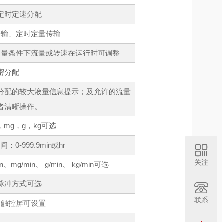
定时定速分配
传输、定时定量传输
液量条件下流量或转速在运行时可调整
密分配
分配的较大液量信息提示；及允许的流量
者清晰操作。
L，mg，g，kg可选
：0-999.9min或hr
关注
n、mg/min、 g/min、 kg/min可选
脉冲方式可选
联系
过触控屏可设置