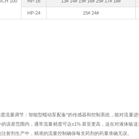
UCH 100
HP-16
13# 14# 19# 16# 25# 17# 18#
HP-24
15# 24#
：
高精度流量调节：智能型蠕动泵配备*的传感器和控制系统，能对流量
小的误差范围内，通常流量精度可达±1% 甚至更高，这在对液体输
的注射剂生产中，精准的流量控制确保每支药剂的药量准确无误。