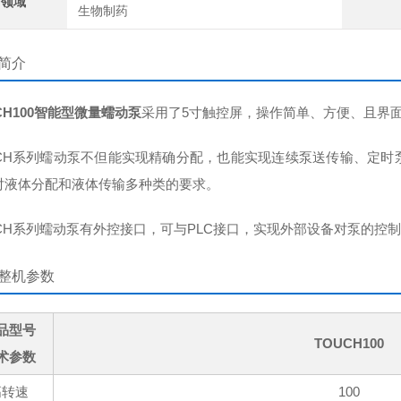
用领域
生物制药
简介
CH100智能型微量蠕动泵
采用了5寸触控屏，操作简单、方便、且界
UCH系列蠕动泵不但能实现精确分配，也能实现连续泵送传输、定
对液体分配和液体传输多种类的要求。
UCH系列蠕动泵有外控接口，可与PLC接口，实现外部设备对泵的控
整机参数
品型号
TOUCH100
术参数
高转速
100