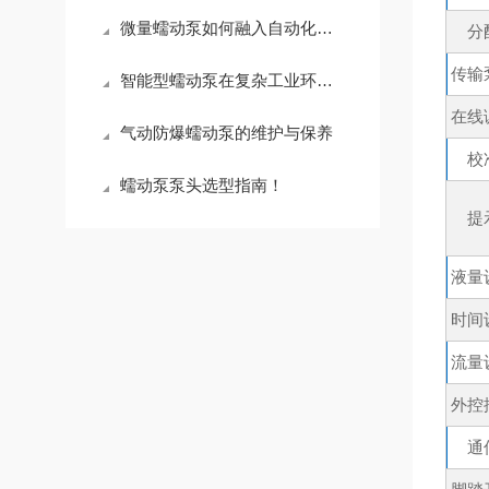
微量蠕动泵如何融入自动化实验平台
分
传输
智能型蠕动泵在复杂工业环境中的稳定性保障
在线
气动防爆蠕动泵的维护与保养
校
蠕动泵泵头选型指南！
提
液量
时间
流量
外控
通