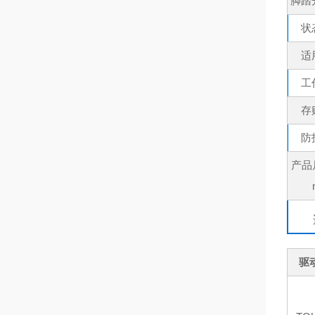
脚踏
状
适
工
存
防
产品
驱