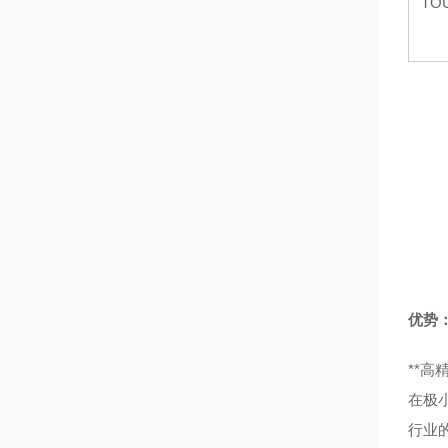
TO
优势
**
在极
行业