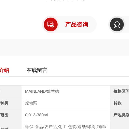
产品咨询
介绍
在线留言
牌
MAINLAND/默兰德
价格区
器种类
蠕动泵
转数
速范围
0.013-380ml
产地类
环保,食品/农产品,化工,包装/造纸/印刷,制药/