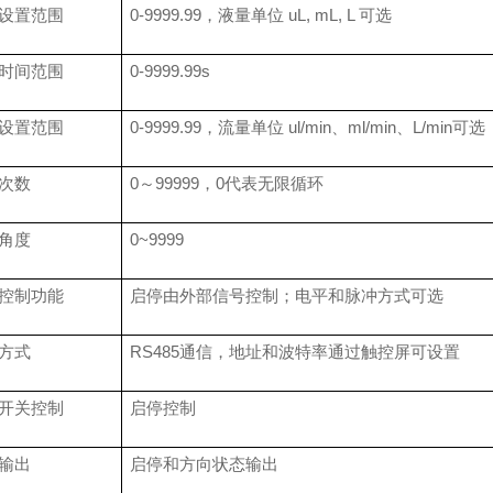
设置范围
0-9999.99，液量单位 uL, mL, L 可选
时间范围
0-9999.9
9
s
设置范围
0-9999.99，流量单位 ul/min、ml/min、L/min可选
次数
0
～
99999
，
0代表无限循环
角度
0~9999
控制功能
启停由外部信号控制；电平和脉冲方式可选
方式
RS485通信，地址和波特率通过触控屏可设置
开关控制
启停控制
输出
启停和方向状态输出