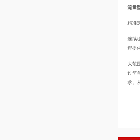
流量
精准
连续
程提
大范
过简
求。