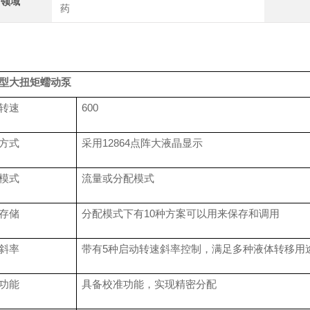
用领域
药
型大扭矩蠕动泵
转速
600
方式
采用
12864点阵大液晶显示
模式
流量或分配模式
存储
分配模式下有
10种方案可以用来保存和调用
斜率
带有
5种启动转速斜率控制，满足多种液体转移用
功能
具备校准功能，实现精密分配