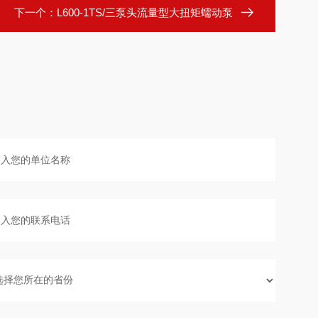
下一个：
L600-1TS/三泵头流量型大扭矩蠕动泵