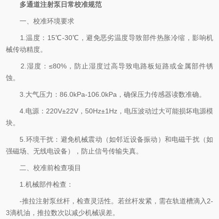
多通道注射泵日常校准规范
一、校准环境要求
1.温度：15℃-30℃，避免恶劣温度导致部件热胀冷缩，影响机
械传动精度。
2.湿度：≤80%，防止湿度过高导致电路板短路或金属部件锈
蚀。
3.大气压力：86.0kPa-106.0kPa，确保压力传感器读数准确。
4.电源：220V±22V，50Hz±1Hz，电压波动过大可能损坏电源模
块。
5.环境干扰：避免机械震动（如邻近设备振动）和电磁干扰（如
强磁场、无线电设备），防止信号传输失真。
二、校准前检查项目
1.机械部件检查：
-推拉注射泵丝杆，检查灵活性。若丝杆发紧，需在轨道槽滴入2-
3滴机油，推拉数次以减少机械误差。